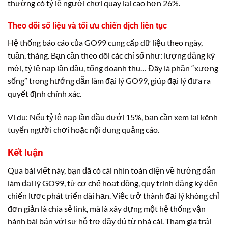
thường có tỷ lệ người chơi quay lại cao hơn 26%.
Theo dõi số liệu và tối ưu chiến dịch liên tục
Hệ thống báo cáo của GO99 cung cấp dữ liệu theo ngày,
tuần, tháng. Bạn cần theo dõi các chỉ số như: lượng đăng ký
mới, tỷ lệ nạp lần đầu, tổng doanh thu… Đây là phần “xương
sống” trong hướng dẫn làm đại lý GO99, giúp đại lý đưa ra
quyết định chính xác.
Ví dụ: Nếu tỷ lệ nạp lần đầu dưới 15%, bạn cần xem lại kênh
tuyển người chơi hoặc nội dung quảng cáo.
Kết luận
Qua bài viết này, bạn đã có cái nhìn toàn diện về hướng dẫn
làm đại lý GO99, từ cơ chế hoạt động, quy trình đăng ký đến
chiến lược phát triển dài hạn. Việc trở thành đại lý không chỉ
đơn giản là chia sẻ link, mà là xây dựng một hệ thống vận
hành bài bản với sự hỗ trợ đầy đủ từ nhà cái. Tham gia trải