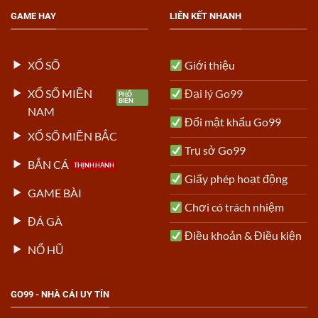
GAME HAY
LIÊN KẾT NHANH
XỔ SỐ
Giới thiệu
XỔ SỐ MIỀN
Đại lý Go99
NAM
Đổi mật khẩu Go99
XỔ SỐ MIỀN BẮC
Trụ sở Go99
BẮN CÁ
Giấy phép hoạt động
GAME BÀI
Chơi có trách nhiệm
ĐÁ GÀ
Điều khoản & Điều kiện
NỔ HŨ
GO99 - NHÀ CÁI UY TÍN