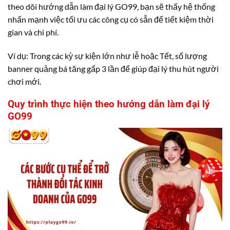
theo dõi hướng dẫn làm đại lý GO99, bạn sẽ thấy hệ thống
nhấn mạnh việc tối ưu các công cụ có sẵn để tiết kiệm thời
gian và chi phí.
Ví dụ: Trong các kỳ sự kiện lớn như lễ hoặc Tết, số lượng
banner quảng bá tăng gấp 3 lần để giúp đại lý thu hút người
chơi mới.
Quy trình thực hiện theo hướng dẫn làm đại lý
GO99