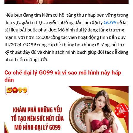
Nếu bạn đang tìm kiếm cơ hội tăng thu nhập bền vững trong
lĩnh vực giải trí trực tuyến, hướng dẫn làm đại lý
GO99
sẽ là
tài liệu bắt buộc phải đọc. Mô hình đại lý đang tăng trưởng
mạnh, với hơn 12.000 cộng tác viên hoạt động tính đến quý
III/2024. GO99 cung cấp hệ thống hoa hồng rõ ràng, hỗ trợ
kỹ thuật đầy đủ và chính sách minh bạch giúp đối tác dễ dàng
phát triển mạng lưới.
Cơ chế đại lý GO99 và vì sao mô hình này hấp
dẫn