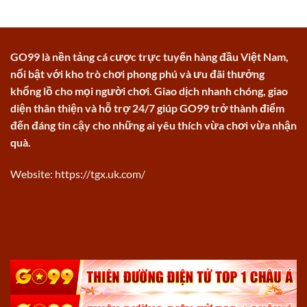
GO99 là nền tảng cá cược trực tuyến hàng đầu Việt Nam,
nổi bật với kho trò chơi phong phú và ưu đãi thưởng
khổng lồ cho mọi người chơi. Giao dịch nhanh chóng, giao
diện thân thiện và hỗ trợ 24/7 giúp GO99 trở thành điểm
đến đáng tin cậy cho những ai yêu thích vừa chơi vừa nhận
quà.
Website: https://tgx.uk.com/