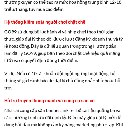
thường xuyên có thể tạo ra mức hoa hồng trung bình 12-18
triệu/tháng, tùy mùa cao điểm.
Hệ thống kiểm soát người chơi chặt chẽ
GO99
sử dụng bộ lọc hành vi và nhịp chơi theo thời gian
thực, giúp đại lý theo dõi được lượt đăng ký, doanh thu và tỷ
lệ hoạt động. Đây là dữ liệu quan trọng trong Hướng dẫn
làm đại lý GO99, giúp bạn theo dõi chặt chẽ hiệu quả mạng
lưới và có quyết định đúng thời điểm.
Ví dụ: Nếu có 10 tài khoản đột ngột ngưng hoạt động, hệ
thống sẽ gửi cảnh báo để đại lý chủ động nhắc nhở hoặc hỗ
trợ.
Hỗ trợ truyền thông mạnh và công cụ sẵn có
Nhà cái cung cấp sẵn banner, link ref, bộ tài liệu quảng bá và
các chương trình ưu đãi định kỳ. Điều này giúp đại lý mới dễ
dàng bắt đầu mà không cần kỹ năng marketing phức tạp. Khi