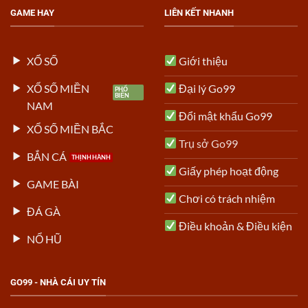
GAME HAY
LIÊN KẾT NHANH
XỔ SỐ
Giới thiệu
XỔ SỐ MIỀN
Đại lý Go99
NAM
Đổi mật khẩu Go99
XỔ SỐ MIỀN BẮC
Trụ sở Go99
BẮN CÁ
Giấy phép hoạt động
GAME BÀI
Chơi có trách nhiệm
ĐÁ GÀ
Điều khoản & Điều kiện
NỔ HŨ
GO99 - NHÀ CÁI UY TÍN