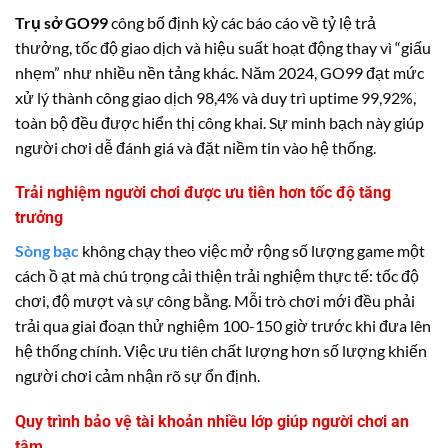
Trụ sở GO99
công bố định kỳ các báo cáo về tỷ lệ trả
thưởng, tốc độ giao dịch và hiệu suất hoạt động thay vì “giấu
nhẹm” như nhiều nền tảng khác. Năm 2024, GO99 đạt mức
xử lý thành công giao dịch 98,4% và duy trì uptime 99,92%,
toàn bộ đều được hiển thị công khai. Sự minh bạch này giúp
người chơi dễ đánh giá và đặt niềm tin vào hệ thống.
Trải nghiệm người chơi được ưu tiên hơn tốc độ tăng
trưởng
Sòng bạc
không chạy theo việc mở rộng số lượng game một
cách ồ ạt mà chú trọng cải thiện trải nghiệm thực tế: tốc độ
chơi, độ mượt và sự công bằng. Mỗi trò chơi mới đều phải
trải qua giai đoạn thử nghiệm 100-150 giờ trước khi đưa lên
hệ thống chính. Việc ưu tiên chất lượng hơn số lượng khiến
người chơi cảm nhận rõ sự ổn định.
Quy trình bảo vệ tài khoản nhiều lớp giúp người chơi an
tâm