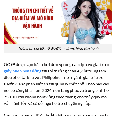
Thông tin chi tiết về địa điểm và mô hình vận hành
GO99 được vận hành bởi đơn vị cung cấp dịch vụ giải trí có
giấy phép hoạt động
tại thị trường châu Á, đặt trung tâm
điều phối tại khu vực Philippine – nơi ngành giải trí trực
tuyến được pháp luật sở tại quản lý chặt chẽ. Theo báo cáo
nội bộ công khai năm 2024, nền tảng phục vụ trung bình hơn
750.000 tài khoản hoạt động theo tháng, cho thấy quy mô
vận hành lớn và có đội ngũ hỗ trợ chuyên nghiệp.
Các phòng ban như kỹ thuật, chăm sóc khách hàng, phân tích